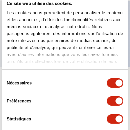
Ce site web utilise des cookies.
Les cookies nous permettent de personnaliser le contenu
et les annonces, d'offrir des fonctionnalités relatives aux
Caractéristiques clés
médias sociaux et d'analyser notre trafic. Nous
partageons également des informations sur l'utilisation de
Bouton-poussoir champignon, 2 contacts NO,
notre site avec nos partenaires de médias sociaux, de
borne à vis apparente, bouton blanc
publicité et d'analyse, qui peuvent combiner celles-ci
avec d'autres informations que vous leur avez fournies
ou qu'ils ont collectées lors de votre utilisation de leurs
services.
Sélection
+
Spécifications
Tout développer
Nécessaires
du
consentement
Aesthetic Specifications
Préférences
Mechanical Specifications
Statistiques