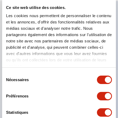
Ce site web utilise des cookies.
Les cookies nous permettent de personnaliser le contenu
Caractéristiques clés
et les annonces, d'offrir des fonctionnalités relatives aux
médias sociaux et d'analyser notre trafic. Nous
Applicable dans les atmosphères potentiellement
partageons également des informations sur l'utilisation de
explosives
notre site avec nos partenaires de médias sociaux, de
publicité et d'analyse, qui peuvent combiner celles-ci
Classé Classe I, Zone 1
avec d'autres informations que vous leur avez fournies
Homologations mondiales (UL, ATEX, CE)
ou qu'ils ont collectées lors de votre utilisation de leurs
Classé UL Type 4X
services.
Jusqu'à 3 blocs de contacts
Sélection
Nécessaires
Interrupteurs sélecteurs disponibles avec levier ou
du
consentement
clé
Préférences
Bornes à vis sécurisées contre les contacts
accidentels (IP20) disponibles
Statistiques