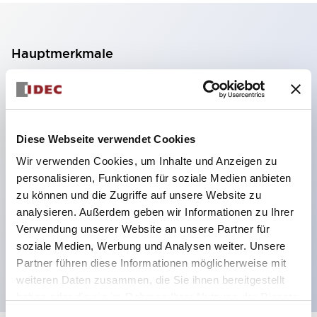
Hauptmerkmale
2-Kontakt-Block mit 2 Stufen, ermöglicht eine 4-
Kontakt-Konfiguration (Gewährleistung der
Isolierung zwischen den 2 Kontakten).
Diese Webseite verwendet Cookies
Paneltiefe 39,9 mm (※ 11-stufiger Kontaktblock),
Wir verwenden Cookies, um Inhalte und Anzeigen zu
59,9 mm (※ 22-stufiger Kontaktblock).
personalisieren, Funktionen für soziale Medien anbieten
Platzsparendes Design möglich.
zu können und die Zugriffe auf unsere Website zu
analysieren. Außerdem geben wir Informationen zu Ihrer
Sicherheitsstruktur der 3. Generation: 2-Aktions-
Verwendung unserer Website an unsere Partner für
Freisetzung, integrierter Schutz, IP20-
soziale Medien, Werbung und Analysen weiter. Unsere
Fingerschutzstruktur
Partner führen diese Informationen möglicherweise mit
weiteren Daten zusammen, die Sie ihnen bereitgestellt
haben oder die sie im Rahmen Ihrer Nutzung der Dienste
gesammelt haben.