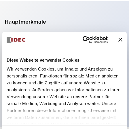
Hauptmerkmale
2-Kontakt-Block mit 2 Stufen, ermöglicht eine 4-
Kontakt-Konfiguration (Gewährleistung der
Isolierung zwischen den 2 Kontakten).
Diese Webseite verwendet Cookies
Paneltiefe 39,9 mm (※ 11-stufiger Kontaktblock),
Wir verwenden Cookies, um Inhalte und Anzeigen zu
59,9 mm (※ 22-stufiger Kontaktblock).
personalisieren, Funktionen für soziale Medien anbieten
Platzsparendes Design möglich.
zu können und die Zugriffe auf unsere Website zu
Sicherheitsstruktur der 3. Generation: 2-Aktions-
analysieren. Außerdem geben wir Informationen zu Ihrer
Freisetzung, integrierter Schutz, IP20-
Verwendung unserer Website an unsere Partner für
soziale Medien, Werbung und Analysen weiter. Unsere
Fingerschutzstruktur
Partner führen diese Informationen möglicherweise mit
weiteren Daten zusammen, die Sie ihnen bereitgestellt
haben oder die sie im Rahmen Ihrer Nutzung der Dienste