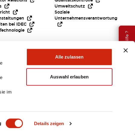
tor Relations
Qualitätskontrolle
s
Umweltschutz
richt
Soziale
nstaltungen
Unternehmensverantwortung
iten bei IDEC
Technologie
Brauche Hilfe ?
Alle zulassen
le
Auswahl erlauben
le
sie im
EMEA
g
Details zeigen
ENTE & DATEIEN