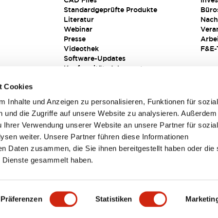
CAD Files
Inves
Standardgeprüfte Produkte
Büro
Literatur
Nach
Webinar
Vera
Presse
Arbe
Videothek
F&E-
Software-Updates
Konformitätsdokumente
Schwachstellenberichte
t Cookies
Sicherheitslösung
 Inhalte und Anzeigen zu personalisieren, Funktionen für sozia
 und die Zugriffe auf unsere Website zu analysieren. Außerdem
u Ihrer Verwendung unserer Website an unsere Partner für sozia
sen weiter. Unsere Partner führen diese Informationen
en Daten zusammen, die Sie ihnen bereitgestellt haben oder die 
 Dienste gesammelt haben.
sbedingungen
Präferenzen
Statistiken
Marketin
TAILS
HAUPTMERKMALE
SPEZIFIKATIONEN
DOKUM