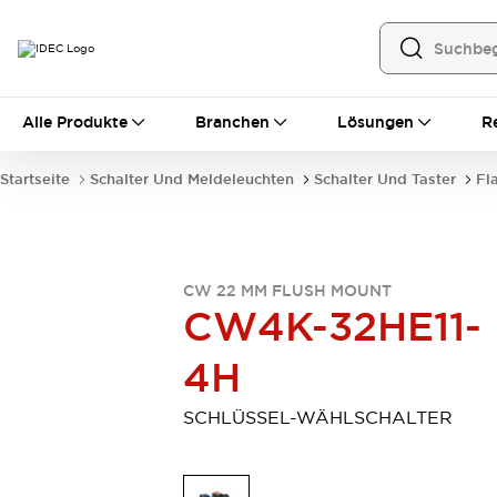
Alle Produkte
Alle Produkte
Branchen
Lösungen
R
Automatisierung
Bedienerschnittstellen
Startseite
Schalter Und Meldeleuchten
Schalter Und Taster
Fl
Industrie-Ethernet-Geräte
Speicherprogrammierbare Steuerung (SPS)
Entdecken Sie alles
Sensoren
CW 22 MM FLUSH MOUNT
Automatische Identifizierung
CW4K-32HE11-
Sensoren/Erfassung
Entdecken Sie alles
Industriekomponenten
4H
LED-Meldeleuchten
Leitungsschutzgeräte
Relais und Zeitrelais
Stromversorgungen
SCHLÜSSEL-WÄHLSCHALTER
Verbindungsgeräte
Entdecken Sie alles
Mobilitätslösungen
Motorunterstützung