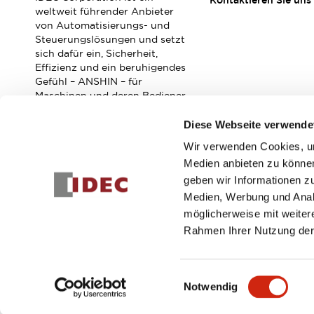
Kontaktieren Sie uns
Veranstaltungen / Seminare
weltweit führender Anbieter
Unterstützung
von Automatisierungs- und
Steuerungslösungen und setzt
Kontaktieren Sie uns
sich dafür ein, Sicherheit,
So finden Sie uns
Effizienz und ein beruhigendes
Online Händler
Gefühl – ANSHIN – für
Maschinen und deren Bediener
zu verbessern.
Diese Webseite verwende
Wir verwenden Cookies, um
Abonnieren Sie unseren Newsletter!
Medien anbieten zu können
geben wir Informationen z
Registrieren
Medien, Werbung und Analy
möglicherweise mit weiter
Rahmen Ihrer Nutzung der
© 2026 IDEC Corporation
Datenschutzrichtlinie
Geschäft
Einwilligungsauswahl
Notwendig
PRODUKTDE