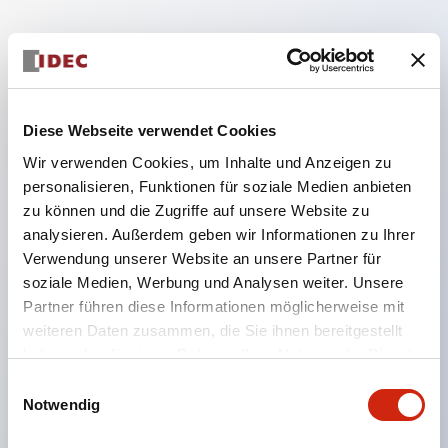
Hauptmerkmale
Die Niederspannungsversion (6–24V Typ) der
Diese Webseite verwendet Cookies
Beleuchtungseinheit wird ab Januar 2026
Wir verwenden Cookies, um Inhalte und Anzeigen zu
schrittweise auf Produkte aus dem neuen
personalisieren, Funktionen für soziale Medien anbieten
Katalogmodell umgestellt.
zu können und die Zugriffe auf unsere Website zu
analysieren. Außerdem geben wir Informationen zu Ihrer
LED-Lampen für Hochspannungstypen sind jetzt
Verwendung unserer Website an unsere Partner für
einsetzbar, und die Nennbetriebsspannung des
soziale Medien, Werbung und Analysen weiter. Unsere
Direkttyps wurde auf maximal 240 V erweitert.
Partner führen diese Informationen möglicherweise mit
Kein Abdeckkappen für Klemmen erforderlich.
weiteren Daten zusammen, die Sie ihnen bereitgestellt
haben oder die sie im Rahmen Ihrer Nutzung der Dienste
(Ausgenommen Direkttyp der Pilotleuchte)
gesammelt haben.
Einwilligungsauswahl
Der Verdrahtungsaufwand für Rundkabelschuhe
Notwendig
wurde erheblich reduziert.